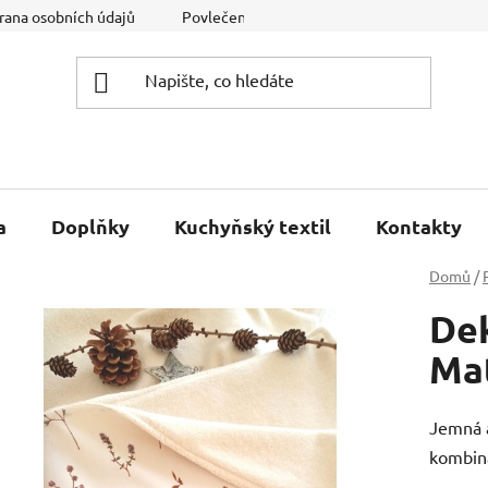
rana osobních údajů
Povlečení na míru
Spolupráce
R
a
Doplňky
Kuchyňský textil
Kontakty
Domů
/
De
Ma
Jemná a
kombina