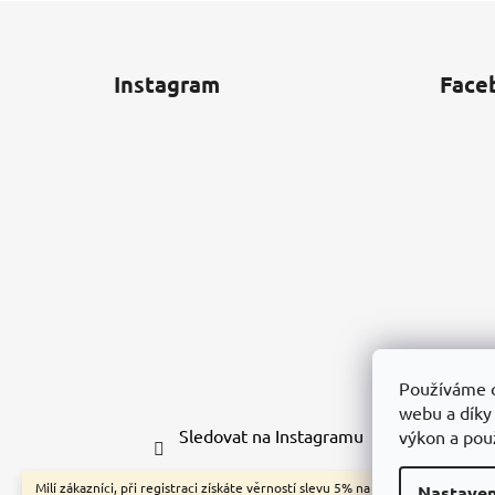
Z
á
Instagram
Face
p
a
t
í
Používáme c
webu a díky
Sledovat na Instagramu
výkon a pou
Milí zákazníci, při registraci získáte věrností slevu 5% na první a další
Nastaven