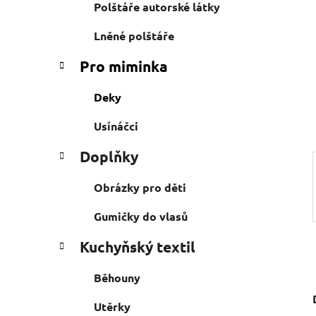
e
n
Polštáře autorské látky
í
Lněné polštáře
p
a
Pro miminka
n
e
Deky
l
Usínáčci
Doplňky
Obrázky pro děti
Gumičky do vlasů
Kuchyňský textil
Běhouny
Utěrky