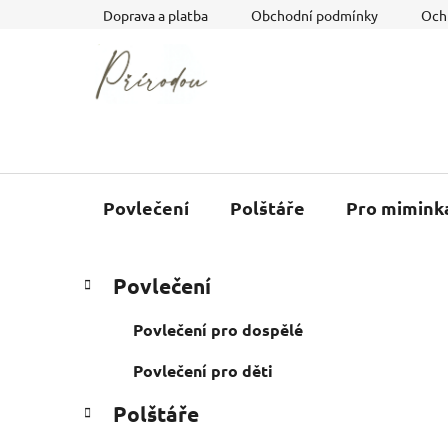
Přejít
Doprava a platba
Obchodní podmínky
Och
na
obsah
Povlečení
Polštáře
Pro mimink
P
K
Přeskočit
Povlečení
a
o
kategorie
t
s
Povlečení pro dospělé
e
t
g
Povlečení pro děti
r
o
a
r
Polštáře
i
n