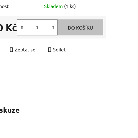
nost
Skladem
(1 ks)
0 Kč
DO KOŠÍKU
 cena:
Zeptat se
Sdílet
skuze