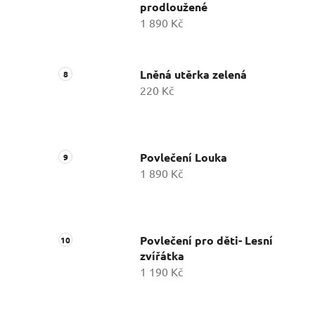
prodloužené
1 890 Kč
Lněná utěrka zelená
220 Kč
Povlečení Louka
1 890 Kč
Povlečení pro děti- Lesní
zvířátka
1 190 Kč