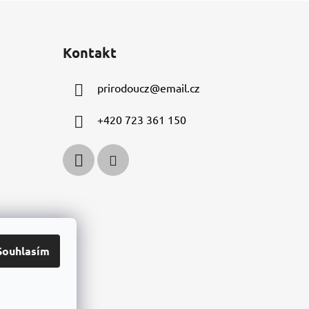
Kontakt
prirodoucz
@
email.cz
+420 723 361 150
Souhlasím