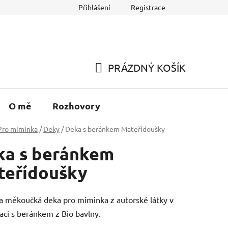
Přihlášení
Registrace
ecenze
PRÁZDNÝ KOŠÍK
NÁKUPNÍ
KOŠÍK
O mě
Rozhovory
Pro miminka
/
Deky
/
Deka s beránkem Mateřídoušky
ka s beránkem
teřídoušky
 měkoučká deka pro miminka z autorské látky v
ci s beránkem z Bio bavlny.