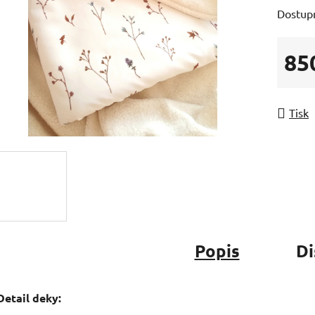
Dostup
85
Měrná
Tisk
Popis
Di
Detail deky: