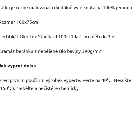
Látka je ručně malovaná a digitálně vytisknutá na 100% jemnou
Rozměr 100x75cm
C
ertifikát Öko-Tex Standard 100: třída 1
pro děti do 3let
Gramáž beránku z nebělené Bio bavlny 390g/m2
Jak vyprat deku:
Před prvním použitím výrobek vyperte.
Perte na 40°C.
Nesušte 
(150°C). Ne
bělte a nečistěte chemicky