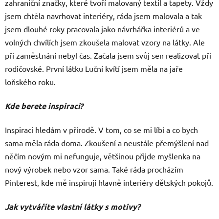
zahraniční značky, které tvoří malovaný textil a tapety. Vždy
jsem chtěla navrhovat interiéry, ráda jsem malovala a tak
jsem dlouhé roky pracovala jako návrhářka interiérů a ve
volných chvílích jsem zkoušela malovat vzory na látky. Ale
při zaměstnání nebyl čas. Začala jsem svůj sen realizovat při
rodičovské. První látku Luční kvítí jsem měla na jaře
loňského roku.
Kde berete inspiraci?
Inspiraci hledám v přírodě. V tom, co se mi líbí a co bych
sama měla ráda doma. Zkoušení a neustále přemýšlení nad
něčím novým mi nefunguje, většinou přijde myšlenka na
nový výrobek nebo vzor sama. Také ráda procházím
Pinterest, kde mě inspirují hlavně interiéry dětských pokojů.
Jak vytváříte vlastní látky s motivy?