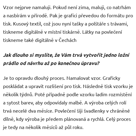
Vzor nejprve namaluji. Pokud není zima, maluji, co natrhám
a nasbírám v přírodě. Pak je grafici převedou do formátu pro
tisk. Kusový textil, což jsou nyní tašky a polštáře s trávami,
tiskneme digitálně v místní tiskárně. Látky na povlečení
tiskneme také digitálně v Čechách
Jak dlouho si myslíte, že Vám trvá vytvořit jedno ložní
prádlo od návrhu až po konečnou úpravu?
Je to opravdu dlouhý proces. Namalovat vzor. Graficky
poskládat a upravit rozlišení pro tisk. Následně tisk vzorku je
několik týdnů. Poté případně podle vzorku ladím rozmístění
a sytost barev, aby odpovídaly malbě. A výroba celých rolí
trvá necelé dva měsíce. Povlečení šíji švadlenky v chráněné
dílně, kdy výroba je předem plánovaná a rychlá. Celý proces
je tedy na několik měsíců až půl roku.