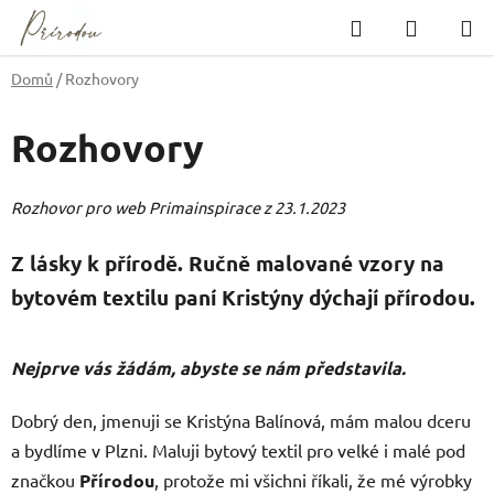
Přejít
Hledat
NÁKUP
na
KOŠÍK
obsah
Domů
/
Rozhovory
Rozhovory
Rozhovor pro web Primainspirace z 23.1.2023
Z lásky k přírodě. Ručně malované vzory na
bytovém textilu paní Kristýny dýchají přírodou.
Nejprve vás žádám, abyste se nám představila.
Dobrý den, jmenuji se Kristýna Balínová, mám malou dceru
a bydlíme v Plzni. Maluji bytový textil pro velké i malé pod
značkou
Přírodou
, protože mi všichni říkali, že mé výrobky