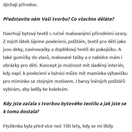
dýchají přírodou.
Představíte nám Vaši tvorbu? Co všechno děláte?
Navrhuji bytový textil s ručně malovanými přírodními vzory.
Z mých látek šijeme povlečení, polštáře, textil pro děti jako
jsou deky, zavinovačky a doplňkový textil do pokojíčku. A
také gumičky do vlasů, malované tašky a v nabídce mám i
obrázky pro děti. Koncept je možnost mít sladěný interiér,
kdy např. k povlečení v ložnici může mít maminka výbavičku
pro miminko se stejným motivem. I barvy lněných polštářů
vybírám, aby ladily ke kolekcím.
Kdy jste začala s tvorbou bytového textilu a jak jste se
k tomu dostala?
Myšlenka byla před více než 10ti lety, kdy se mi líbily