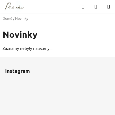
Přejít
Hledat
NÁKUP
na
KOŠÍK
obsah
Domů
/
Novinky
Novinky
Záznamy nebyly nalezeny...
Z
á
Instagram
p
a
t
í