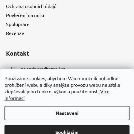
Ochrana osobních údajů
Povlečení na míru
Spolupráce
Recenze
Kontakt
prirodoucz
@
email.cz
Používáme cookies, abychom Vám umožnili pohodlné
+420 723 361 150
prohlížení webu a díky analýze provozu webu neustále
zlepšovali jeho funkce, výkon a použitelnost.
Více
informací
Nastavení
Vytvořil Shoptet
Milí zákazníci, při registraci získáte věrností slevu 5% na první a
Souhlasím
Copyright 2026
Přírodou
. Všechna práva vyhrazena.